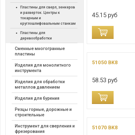
Пластины для сверл, зенкеров
и разверток. Центры к
45.15 руб
токарным и
круглошлифовальным станкам
ДОБАВИТЬ В КОРЗИНУ
ДОБАВИТЬ В
Пластины для
деревообработки
Cменные многогранные
пластины
51050 BK8
Изделия для монолитного
инструмента
58.53 руб
Изделия для обработки
металлов давлением
ДОБАВИТЬ В КОРЗИНУ
ДОБАВИТЬ В
Изделия для бурения
Резцы горные, дорожные и
строительные
Инструмент для сверления и
51070 BK8
фрезерования