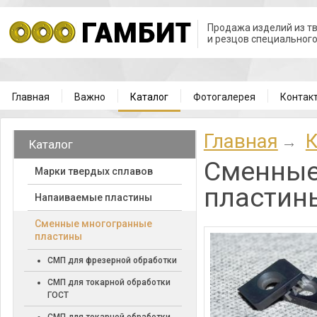
Продажа изделий из т
и резцов специальног
Главная
Важно
Каталог
Фотогалерея
Контак
Главная
К
Каталог
Cменные
Марки твердых сплавов
пластин
Напаиваемые пластины
Cменные многогранные
пластины
СМП для фрезерной обработки
СМП для токарной обработки
ГОСТ