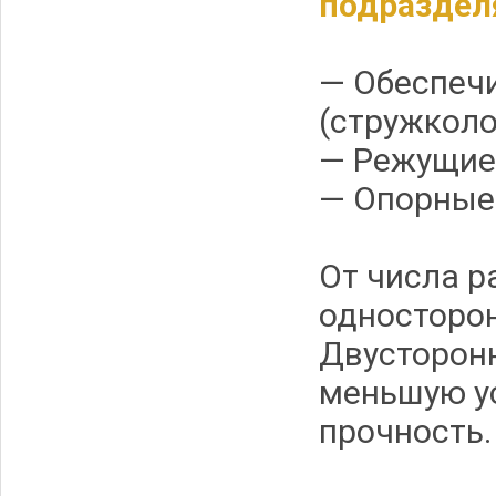
подраздел
— Обеспеч
(стружколо
— Режущие
— Опорные
От числа р
односторон
Двусторонн
меньшую у
прочность.