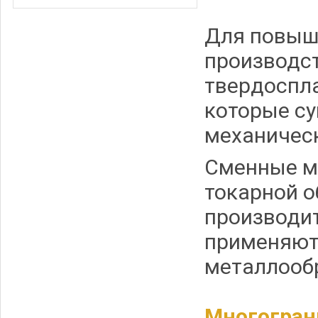
Для повыш
производс
твердоспл
которые с
механическ
Сменные м
токарной о
производит
применяют
металлооб
Многогран