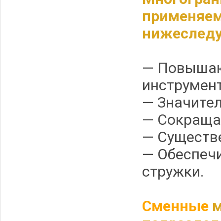
применяем
нижеслед
— Повышаю
инструмент
— Значите
— Сокраща
— Существ
— Обеспеч
стружки.
Сменные
м