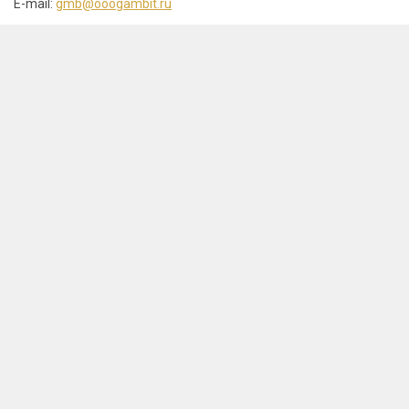
E-mail:
gmb@ooogambit.ru