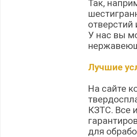
Так, напри
шестигранн
отверстий 
У нас вы м
нержавеюще
Лучшие ус
На сайте 
твердоспл
КЗТС. Все 
гарантиров
для обрабо