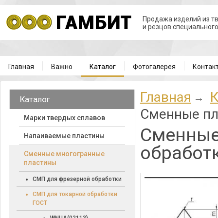
Продажа изделий из т
и резцов специальног
Главная
Важно
Каталог
Фотогалерея
Контак
Главная
К
Каталог
Сменные пл
Марки твердых сплавов
Сменные
Напаиваемые пластины
обработ
Cменные многогранные
пластины
СМП для фрезерной обработки
СМП для токарной обработки
ГОСТ