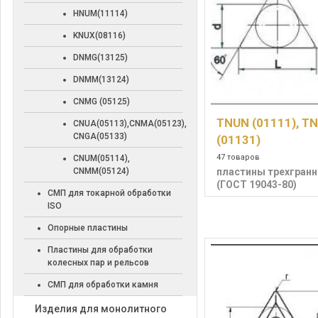
HNUM(11114)
KNUX(08116)
DNMG(13125)
DNMM(13124)
CNMG (05125)
TNUN (01111), T
CNUA(05113),CNMA(05123),
CNGA(05133)
(01131)
47 товаров
CNUM(05114),
CNMM(05124)
пластины трехгран
(ГОСТ 19043-80)
СМП для токарной обработки
ISO
Опорные пластины
Пластины для обработки
колесных пар и рельсов
СМП для обработки камня
Изделия для монолитного