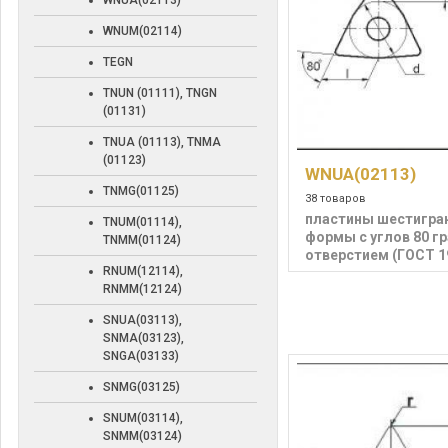
WNUA(02113)
WNUM(02114)
TEGN
TNUN (01111), TNGN
(01131)
TNUA (01113), TNMA
(01123)
WNUA(02113)
TNMG(01125)
38 товаров
пластины шестигра
TNUM(01114),
формы с углов 80 гр
TNMM(01124)
отверстием (ГОСТ 1
RNUM(12114),
RNMM(12124)
SNUA(03113),
SNMA(03123),
SNGA(03133)
SNMG(03125)
SNUM(03114),
SNMM(03124)