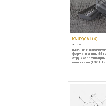
KNUX(08116)
53 товара
пластины параллел
формы с углом 55 г
стружколомающим
канавками (ГОСТ 19