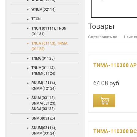
WNUA(02113)
WNUM(02114)
TEGN
Товары
TNUN (01111), TNGN
(01131)
Сортировать по:
Наиме
TNUA (01113), TNMA
(01123)
TNMG(01125)
TNMA-110308 A
TNUM(01114),
TNMM(01124)
64.08 руб
RNUM(12114),
RNMM(12124)
SNUA(03113),
ДОБАВИТЬ В КОРЗИНУ
ДОБАВИТЬ В
SNMA(03123),
SNGA(03133)
SNMG(03125)
SNUM(03114),
TNMA-110308 B
SNMM(03124)