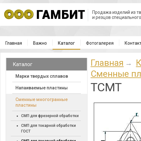
Продажа изделий из т
и резцов специальног
Главная
Важно
Каталог
Фотогалерея
Контак
Главная
К
Каталог
Сменные пл
Марки твердых сплавов
TCMT
Напаиваемые пластины
Cменные многогранные
пластины
СМП для фрезерной обработки
СМП для токарной обработки
ГОСТ