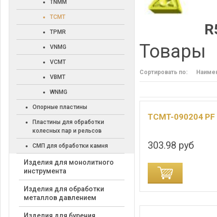
TNMM
TCMT
R
TPMR
Товары
VNMG
VCMT
Сортировать по:
Наиме
VBMT
WNMG
Опорные пластины
TCMT-090204 PF
Пластины для обработки
колесных пар и рельсов
303.98 руб
СМП для обработки камня
Изделия для монолитного
ДОБАВИТЬ В КОРЗИНУ
ДОБАВИТЬ В
инструмента
Изделия для обработки
металлов давлением
Изделия для бурения