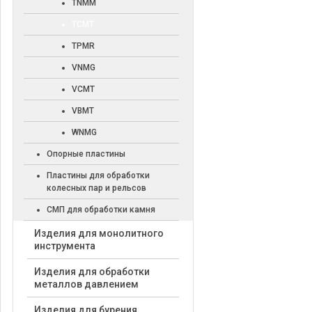
TNMM
TCMT
TPMR
VNMG
VCMT
VBMT
WNMG
Опорные пластины
Пластины для обработки
колесных пар и рельсов
СМП для обработки камня
Изделия для монолитного
инструмента
Изделия для обработки
металлов давлением
Изделия для бурения