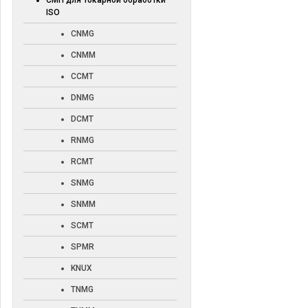
СМП для токарной обработки
ISO
CNMG
CNMM
CCMT
DNMG
DCMT
RNMG
RCMT
SNMG
SNMM
SCMT
SPMR
KNUX
TNMG