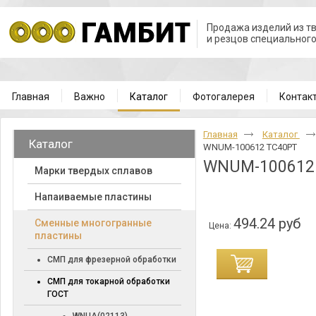
Продажа изделий из т
и резцов специальног
Главная
Важно
Каталог
Фотогалерея
Контак
Главная
Каталог
Каталог
WNUM-100612 TC40PT
WNUM-100612
Марки твердых сплавов
Напаиваемые пластины
494.24 руб
Cменные многогранные
Цена:
пластины
СМП для фрезерной обработки
СМП для токарной обработки
ГОСТ