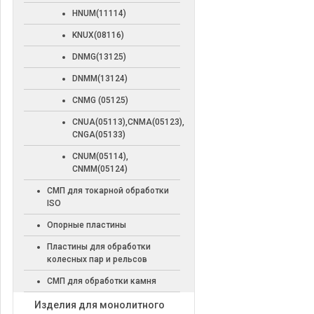
HNUM(11114)
KNUX(08116)
DNMG(13125)
DNMM(13124)
CNMG (05125)
CNUA(05113),CNMA(05123),
CNGA(05133)
CNUM(05114),
CNMM(05124)
СМП для токарной обработки
ISO
Опорные пластины
Пластины для обработки
колесных пар и рельсов
СМП для обработки камня
Изделия для монолитного