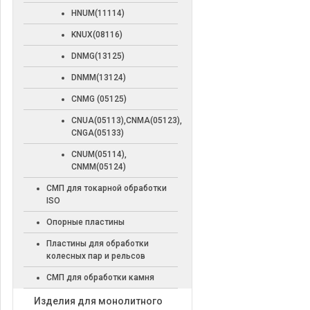
HNUM(11114)
KNUX(08116)
DNMG(13125)
DNMM(13124)
CNMG (05125)
CNUA(05113),CNMA(05123),
CNGA(05133)
CNUM(05114),
CNMM(05124)
СМП для токарной обработки
ISO
Опорные пластины
Пластины для обработки
колесных пар и рельсов
СМП для обработки камня
Изделия для монолитного