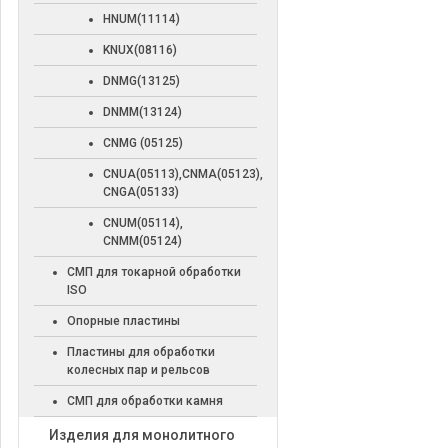
HNUM(11114)
KNUX(08116)
DNMG(13125)
DNMM(13124)
CNMG (05125)
CNUA(05113),CNMA(05123),
CNGA(05133)
CNUM(05114),
CNMM(05124)
СМП для токарной обработки
ISO
Опорные пластины
Пластины для обработки
колесных пар и рельсов
СМП для обработки камня
Изделия для монолитного