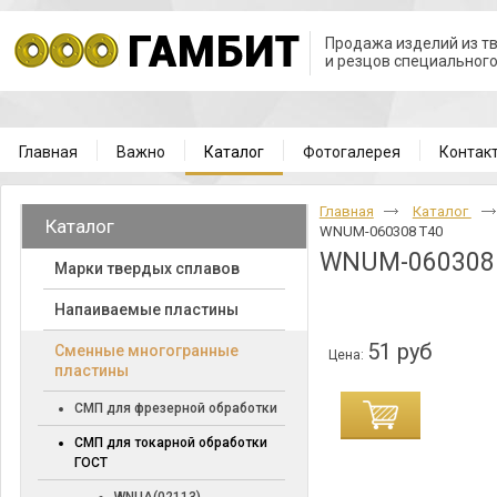
Продажа изделий из т
и резцов специальног
Главная
Важно
Каталог
Фотогалерея
Контак
Главная
Каталог
Каталог
WNUM-060308 T40
WNUM-060308
Марки твердых сплавов
Напаиваемые пластины
51 руб
Cменные многогранные
Цена:
пластины
СМП для фрезерной обработки
СМП для токарной обработки
ГОСТ