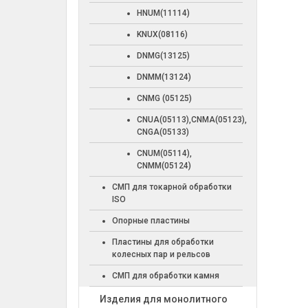
HNUM(11114)
KNUX(08116)
DNMG(13125)
DNMM(13124)
CNMG (05125)
CNUA(05113),CNMA(05123),
CNGA(05133)
CNUM(05114),
CNMM(05124)
СМП для токарной обработки
ISO
Опорные пластины
Пластины для обработки
колесных пар и рельсов
СМП для обработки камня
Изделия для монолитного