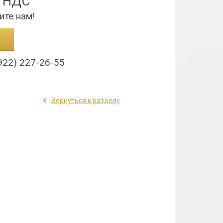
з НДС
ите нам!
922) 227-26-55
‹
Вернуться к разделу