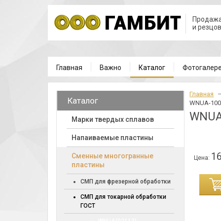
Продажа
и резцо
Главная
Важно
Каталог
Фотогалер
Главная
Каталог
WNUA-100
WNUA
Марки твердых сплавов
Напаиваемые пластины
16
Cменные многогранные
Цена:
пластины
ИНУ
СМП для фрезерной обработки
СМП для токарной обработки
ГОСТ