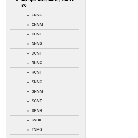
СМП для токарной обработки
ISO
CNMG
CNMM
CCMT
DNMG
DCMT
RNMG
RCMT
SNMG
SNMM
SCMT
SPMR
KNUX
TNMG