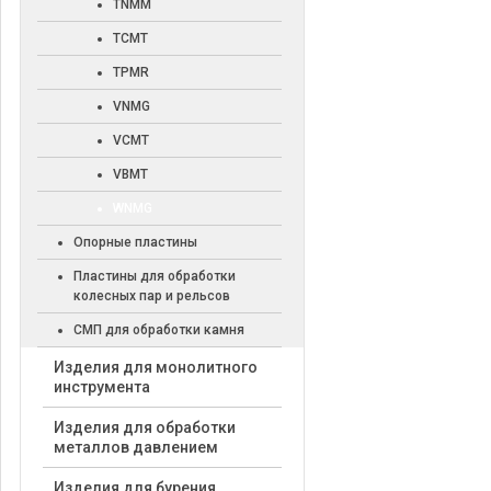
TNMM
TCMT
TPMR
VNMG
VCMT
VBMT
WNMG
Опорные пластины
Пластины для обработки
колесных пар и рельсов
СМП для обработки камня
Изделия для монолитного
инструмента
Изделия для обработки
металлов давлением
Изделия для бурения