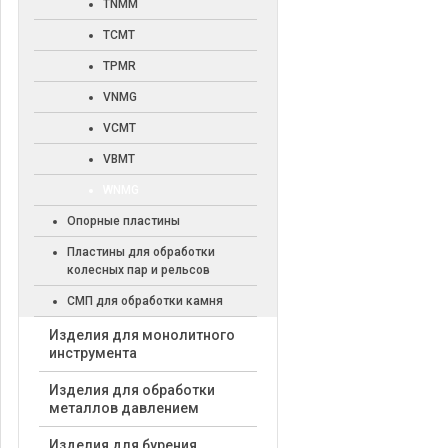
TNMM
TCMT
TPMR
VNMG
VCMT
VBMT
WNMG
Опорные пластины
Пластины для обработки
колесных пар и рельсов
СМП для обработки камня
Изделия для монолитного
инструмента
Изделия для обработки
металлов давлением
Изделия для бурения