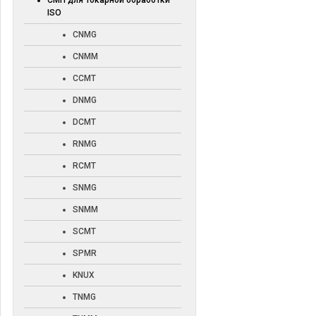
СМП для токарной обработки
ISO
CNMG
CNMM
CCMT
DNMG
DCMT
RNMG
RCMT
SNMG
SNMM
SCMT
SPMR
KNUX
TNMG