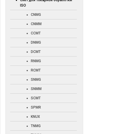
СМП для токарной обработки
ISO
CNMG
CNMM
CCMT
DNMG
DCMT
RNMG
RCMT
SNMG
SNMM
SCMT
SPMR
KNUX
TNMG