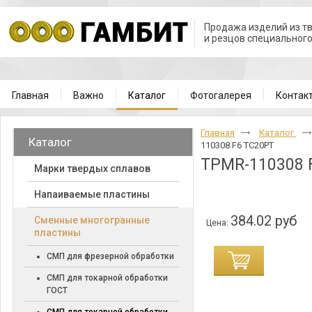
Продажа изделий из т
и резцов специальног
Главная
Важно
Каталог
Фотогалерея
Контак
Главная
Каталог
Каталог
110308 F6 TC20PT
TPMR-110308 
Марки твердых сплавов
Напаиваемые пластины
384.02 руб
Cменные многогранные
Цена:
пластины
СМП для фрезерной обработки
СМП для токарной обработки
ГОСТ