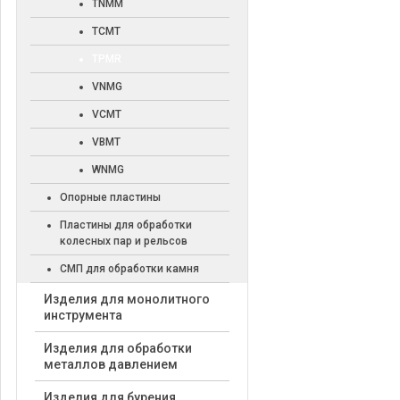
TNMM
TCMT
TPMR
VNMG
VCMT
VBMT
WNMG
Опорные пластины
Пластины для обработки
колесных пар и рельсов
СМП для обработки камня
Изделия для монолитного
инструмента
Изделия для обработки
металлов давлением
Изделия для бурения