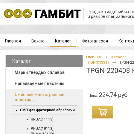
Продажа изделий из т
и резцов специальног
Главная
Важно
Каталог
Фотогалерея
Контак
Главная
Каталог
Каталог
TPGN(01331)
TPGN-22
TPGN-220408 
Марки твердых сплавов
Напаиваемые пластины
224.74 руб
Cменные многогранные
Цена:
пластины
СМП для фрезерной обработки
HNUA(11113)
PNUA(10113),