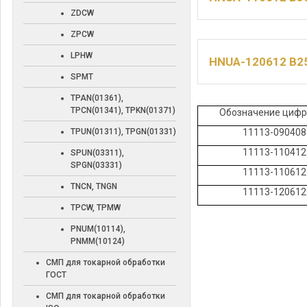
ZDCW
ZPCW
LPHW
HNUA-120612 B2
SPMT
TPAN(01361),
TPCN(01341), TPKN(01371)
Обозначение циф
TPUN(01311), TPGN(01331)
11113-090408
11113-110412
SPUN(03311),
SPGN(03331)
11113-110612
TNCN, TNGN
11113-120612
TPCW, TPMW
PNUM(10114),
PNMM(10124)
СМП для токарной обработки
ГОСТ
СМП для токарной обработки