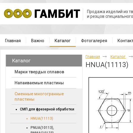
Продажа изделий из т
и резцов специальног
Главная
Важно
Каталог
Фотогалерея
Контак
Главная
Каталог
Каталог
HNUA(11113)
Марки твердых сплавов
Напаиваемые пластины
Cменные многогранные
пластины
СМП для фрезерной обработки
HNUA(11113)
PNUA(10113),