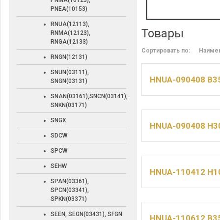
PNMA(10123),
PNEA(10153)
RNUA(12113),
Товары
RNMA(12123),
RNGA(12133)
Сортировать по:
Наиме
RNGN(12131)
SNUN(03111),
HNUA-090408 B3
SNGN(03131)
SNAN(03161),SNCN(03141),
SNKN(03171)
SNGX
HNUA-090408 H3
SDCW
SPCW
SEHW
HNUA-110412 H1
SPAN(03361),
SPCN(03341),
SPKN(03371)
SEEN, SEGN(03431), SFGN
HNUA-110612 B3