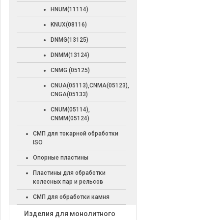
HNUM(11114)
KNUX(08116)
DNMG(13125)
DNMM(13124)
CNMG (05125)
CNUA(05113),CNMA(05123),
CNGA(05133)
CNUM(05114),
CNMM(05124)
СМП для токарной обработки
ISO
Опорные пластины
Пластины для обработки
колесных пар и рельсов
СМП для обработки камня
Изделия для монолитного