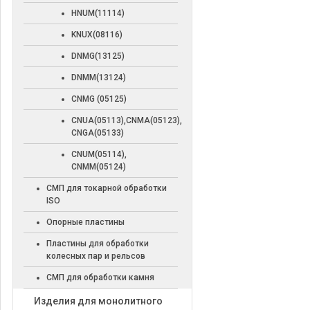
HNUM(11114)
KNUX(08116)
DNMG(13125)
DNMM(13124)
CNMG (05125)
CNUA(05113),CNMA(05123),
CNGA(05133)
CNUM(05114),
CNMM(05124)
СМП для токарной обработки
ISO
Опорные пластины
Пластины для обработки
колесных пар и рельсов
СМП для обработки камня
Изделия для монолитного