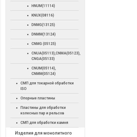
HNUM(11114)
KNUX(08116)
DNMG(13125)
DNMM(13124)
CNMG (05125)
CNUA(05113),CNMA(05123),
CNGA(05133)
CNUM(05114),
CNMM(05124)
СМП для токарной обработки
ISO
Опорные пластины
Пластины для обработки
колесных пар и рельсов
СМП для обработки камня
Изделия для монолитного