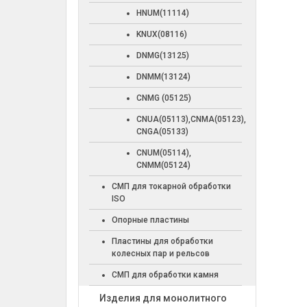
HNUM(11114)
KNUX(08116)
DNMG(13125)
DNMM(13124)
CNMG (05125)
CNUA(05113),CNMA(05123),
CNGA(05133)
CNUM(05114),
CNMM(05124)
СМП для токарной обработки
ISO
Опорные пластины
Пластины для обработки
колесных пар и рельсов
СМП для обработки камня
Изделия для монолитного