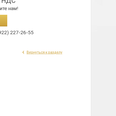
з НДС
ите нам!
922) 227-26-55
‹
Вернуться к разделу