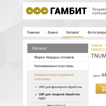
Продажа
и резцо
Главная
Важно
Каталог
Фотогалер
Главная
Каталог
TNMM(011
TNUM
Марки твердых сплавов
Напаиваемые пластины
44
Cменные многогранные
Цена:
пластины
ИНУ
СМП для фрезерной обработки
СМП для токарной обработки
ГОСТ