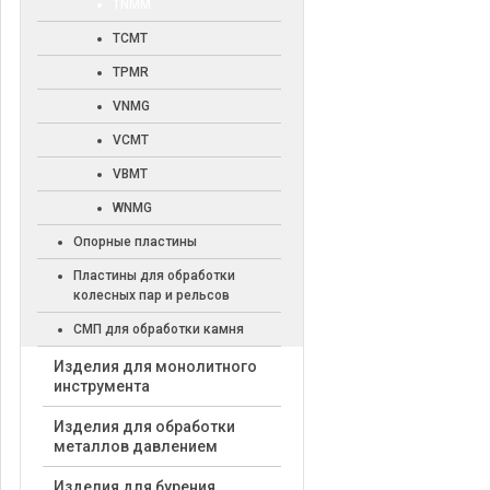
TNMM
TCMT
TPMR
VNMG
VCMT
VBMT
WNMG
Опорные пластины
Пластины для обработки
колесных пар и рельсов
СМП для обработки камня
Изделия для монолитного
инструмента
Изделия для обработки
металлов давлением
Изделия для бурения