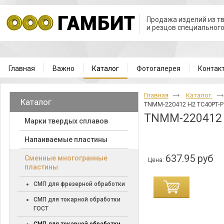
Продажа изделий из т
и резцов специальног
Главная
Важно
Каталог
Фотогалерея
Контак
Главная
Каталог
Каталог
TNMM-220412 H2 TC40PT-P
TNMM-220412 
Марки твердых сплавов
Напаиваемые пластины
637.95 руб
Cменные многогранные
Цена:
пластины
СМП для фрезерной обработки
СМП для токарной обработки
ГОСТ