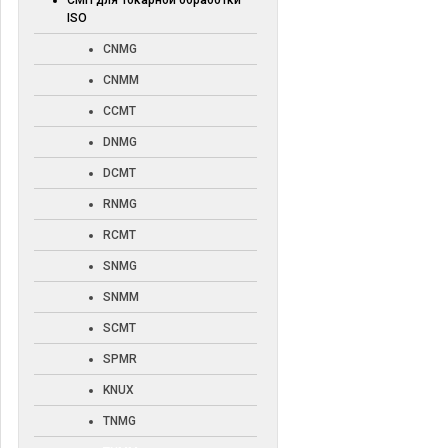
СМП для токарной обработки
ISO
CNMG
CNMM
CCMT
DNMG
DCMT
RNMG
RCMT
SNMG
SNMM
SCMT
SPMR
KNUX
TNMG