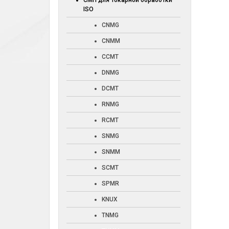
СМП для токарной обработки
ISO
CNMG
CNMM
CCMT
DNMG
DCMT
RNMG
RCMT
SNMG
SNMM
SCMT
SPMR
KNUX
TNMG