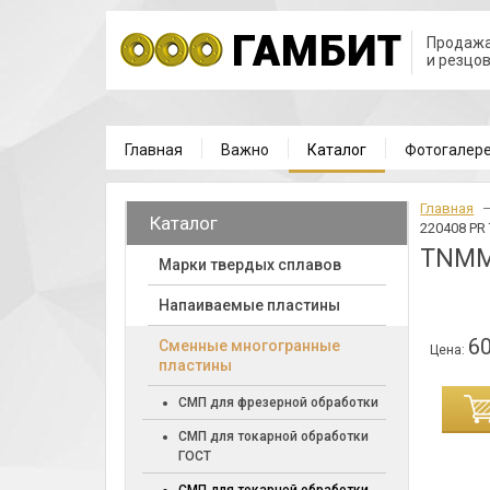
Продажа
и резцо
Главная
Важно
Каталог
Фотогалер
Главная
Каталог
220408 PR
TNMM
Марки твердых сплавов
Напаиваемые пластины
60
Cменные многогранные
Цена:
пластины
ИНУ
СМП для фрезерной обработки
СМП для токарной обработки
ГОСТ