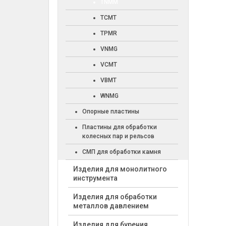
TNMM
TCMT
TPMR
VNMG
VCMT
VBMT
WNMG
Опорные пластины
Пластины для обработки
колесных пар и рельсов
СМП для обработки камня
Изделия для монолитного
инструмента
Изделия для обработки
металлов давлением
Изделия для бурения