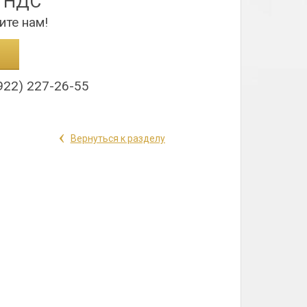
з НДС
ите нам!
922) 227-26-55
‹
Вернуться к разделу