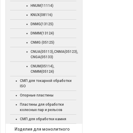
HNUM(11114)
KNUX(08116)
DNMG(13125)
DNMM(13124)
CNMG (05125)
CNUA(05113),CNMA(05123),
CNGA(05133)
CNUM(05114),
CNMM(05124)
СМП для токарной обработки
ISO
Опорные пластины
Пластины для обработки
колесных пар и рельсов
СМП для обработки камня
Изделия для монолитного