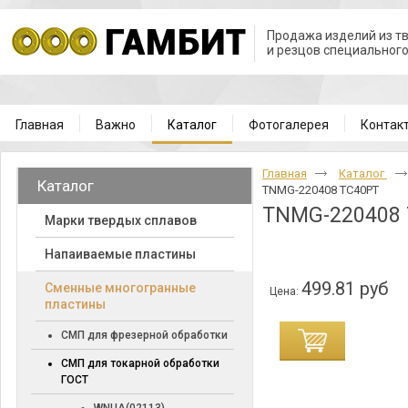
Продажа изделий из т
и резцов специальног
Главная
Важно
Каталог
Фотогалерея
Контак
Главная
Каталог
Каталог
TNMG-220408 TC40PT
TNMG-220408
Марки твердых сплавов
Напаиваемые пластины
499.81 руб
Cменные многогранные
Цена:
пластины
СМП для фрезерной обработки
СМП для токарной обработки
ГОСТ