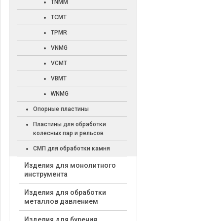
TNMM
TCMT
TPMR
VNMG
VCMT
VBMT
WNMG
Опорные пластины
Пластины для обработки
колесных пар и рельсов
СМП для обработки камня
Изделия для монолитного
инструмента
Изделия для обработки
металлов давлением
Изделия для бурения