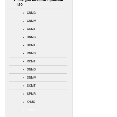
СМП для токарной обработки
ISO
CNMG
CNMM
CCMT
DNMG
DCMT
RNMG
RCMT
SNMG
SNMM
SCMT
SPMR
KNUX
TNMG