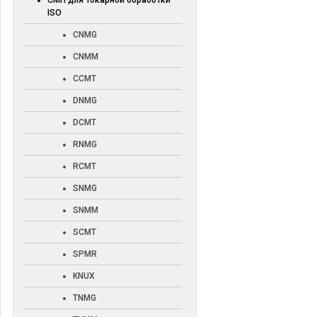
СМП для токарной обработки
ISO
CNMG
CNMM
CCMT
DNMG
DCMT
RNMG
RCMT
SNMG
SNMM
SCMT
SPMR
KNUX
TNMG