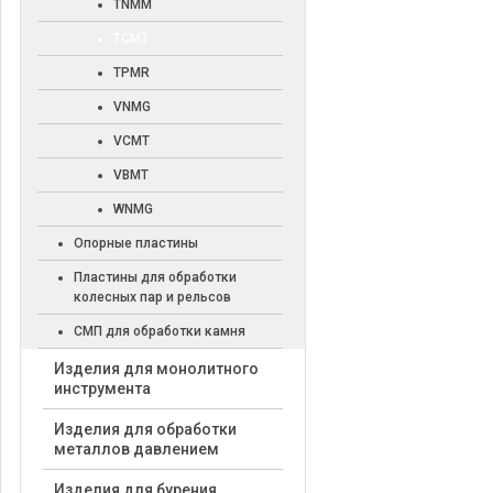
TNMM
TCMT
TPMR
VNMG
VCMT
VBMT
WNMG
Опорные пластины
Пластины для обработки
колесных пар и рельсов
СМП для обработки камня
Изделия для монолитного
инструмента
Изделия для обработки
металлов давлением
Изделия для бурения