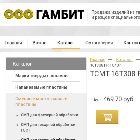
Продажа изделий из т
и резцов специальног
Главная
Важно
Каталог
Фотогалерея
Контак
Главная
Каталог
Каталог
16T308 PR TC40PT
TCMT-16T308 
Марки твердых сплавов
Напаиваемые пластины
469.70 руб
Cменные многогранные
Цена:
пластины
СМП для фрезерной обработки
СМП для токарной обработки
ГОСТ