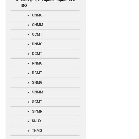
СМП для токарной обработки
ISO
CNMG
CNMM
CCMT
DNMG
DCMT
RNMG
RCMT
SNMG
SNMM
SCMT
SPMR
KNUX
TNMG