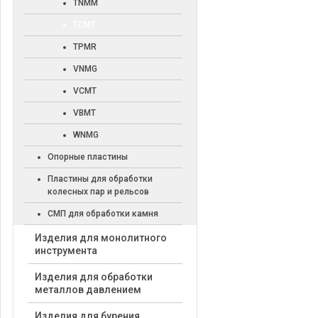
TNMM
TCMT
TPMR
VNMG
VCMT
VBMT
WNMG
Опорные пластины
Пластины для обработки
колесных пар и рельсов
СМП для обработки камня
Изделия для монолитного
инструмента
Изделия для обработки
металлов давлением
Изделия для бурения