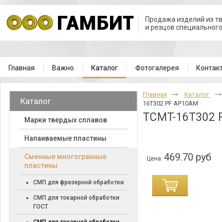
Продажа изделий из т
и резцов специальног
Главная
Важно
Каталог
Фотогалерея
Контак
Главная
Каталог
Каталог
16T302 PF AP10AM
TCMT-16T302 
Марки твердых сплавов
Напаиваемые пластины
469.70 руб
Cменные многогранные
Цена:
пластины
СМП для фрезерной обработки
СМП для токарной обработки
ГОСТ