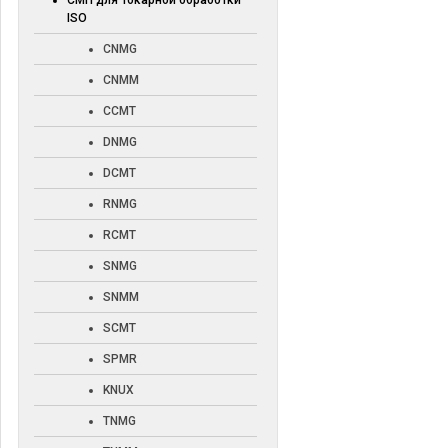
СМП для токарной обработки
ISO
CNMG
CNMM
CCMT
DNMG
DCMT
RNMG
RCMT
SNMG
SNMM
SCMT
SPMR
KNUX
TNMG