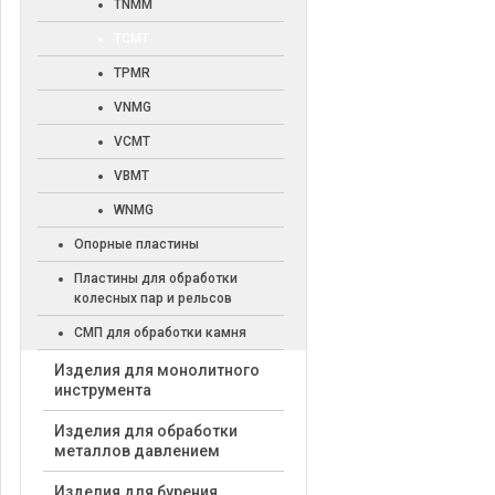
TNMM
TCMT
TPMR
VNMG
VCMT
VBMT
WNMG
Опорные пластины
Пластины для обработки
колесных пар и рельсов
СМП для обработки камня
Изделия для монолитного
инструмента
Изделия для обработки
металлов давлением
Изделия для бурения