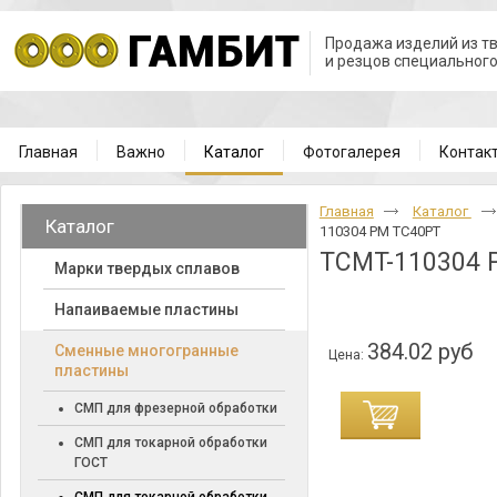
Продажа изделий из т
и резцов специальног
Главная
Важно
Каталог
Фотогалерея
Контак
Главная
Каталог
Каталог
110304 PM TC40PT
TCMT-110304 
Марки твердых сплавов
Напаиваемые пластины
384.02 руб
Cменные многогранные
Цена:
пластины
СМП для фрезерной обработки
СМП для токарной обработки
ГОСТ