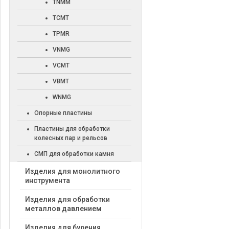
TNMM
TCMT
TPMR
VNMG
VCMT
VBMT
WNMG
Опорные пластины
Пластины для обработки
колесных пар и рельсов
СМП для обработки камня
Изделия для монолитного
инструмента
Изделия для обработки
металлов давлением
Изделия для бурения