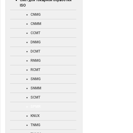
СМП для токарной обработки
ISO
CNMG
CNMM
CCMT
DNMG
DCMT
RNMG
RCMT
SNMG
SNMM
SCMT
SPMR
KNUX
TNMG