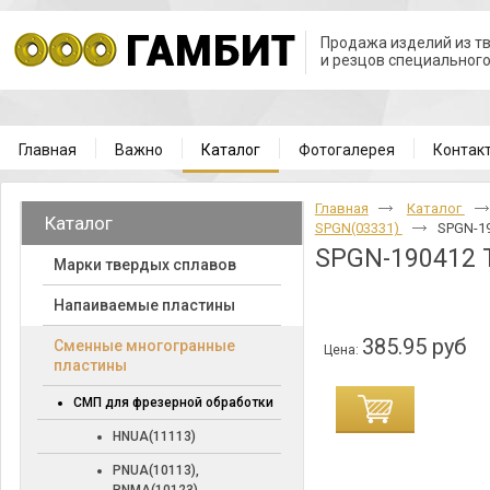
Продажа изделий из т
и резцов специальног
Главная
Важно
Каталог
Фотогалерея
Контак
Главная
Каталог
Каталог
SPGN(03331)
SPGN-19
SPGN-190412 
Марки твердых сплавов
Напаиваемые пластины
385.95 руб
Cменные многогранные
Цена:
пластины
СМП для фрезерной обработки
HNUA(11113)
PNUA(10113),