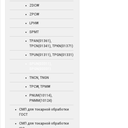
ZDCW
ZPCW
LPHW
SPMT
TPAN(01361),
TPCN(01341), TPKN(01371)
TPUN(01311), TPGN(01331)
SPUN(03311),
SPGN(03331)
TNCN, TNGN
TPCW, TPMW
PNUM(10114),
PNMM(10124)
СМП для токарной обработки
ГОСТ
СМП для токарной обработки