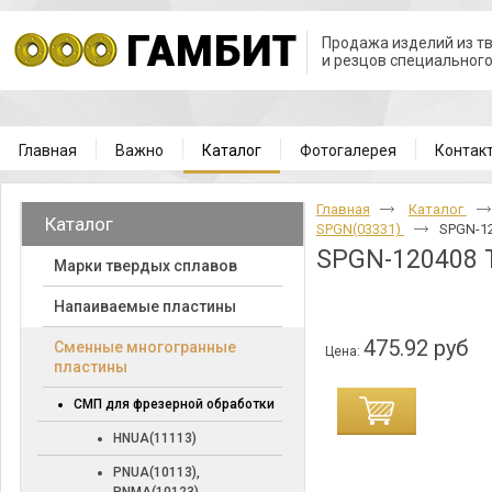
Продажа изделий из т
и резцов специальног
Главная
Важно
Каталог
Фотогалерея
Контак
Главная
Каталог
Каталог
SPGN(03331)
SPGN-1
SPGN-120408
Марки твердых сплавов
Напаиваемые пластины
475.92 руб
Cменные многогранные
Цена:
пластины
СМП для фрезерной обработки
HNUA(11113)
PNUA(10113),