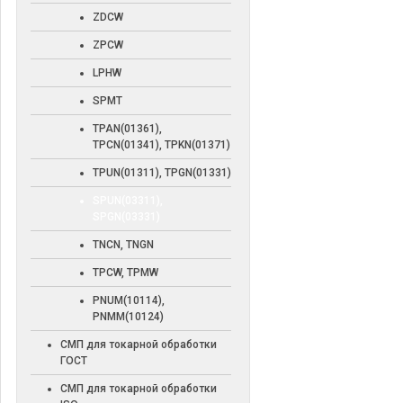
ZDCW
ZPCW
LPHW
SPMT
TPAN(01361),
TPCN(01341), TPKN(01371)
TPUN(01311), TPGN(01331)
SPUN(03311),
SPGN(03331)
TNCN, TNGN
TPCW, TPMW
PNUM(10114),
PNMM(10124)
СМП для токарной обработки
ГОСТ
СМП для токарной обработки