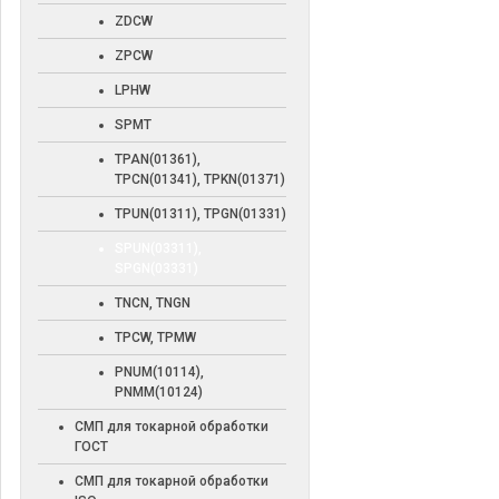
ZDCW
ZPCW
LPHW
SPMT
TPAN(01361),
TPCN(01341), TPKN(01371)
TPUN(01311), TPGN(01331)
SPUN(03311),
SPGN(03331)
TNCN, TNGN
TPCW, TPMW
PNUM(10114),
PNMM(10124)
СМП для токарной обработки
ГОСТ
СМП для токарной обработки