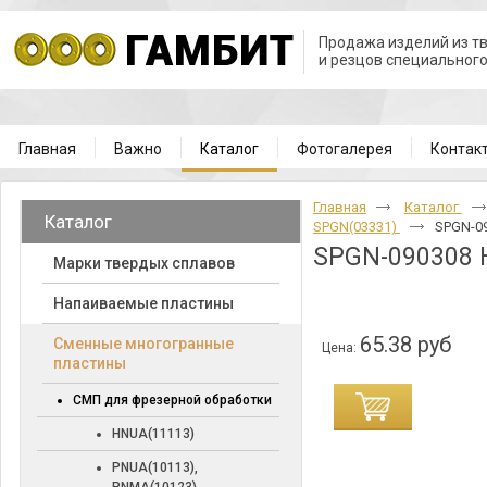
Продажа изделий из т
и резцов специальног
Главная
Важно
Каталог
Фотогалерея
Контак
Главная
Каталог
Каталог
SPGN(03331)
SPGN-0
SPGN-090308 
Марки твердых сплавов
Напаиваемые пластины
65.38 руб
Cменные многогранные
Цена:
пластины
СМП для фрезерной обработки
HNUA(11113)
PNUA(10113),