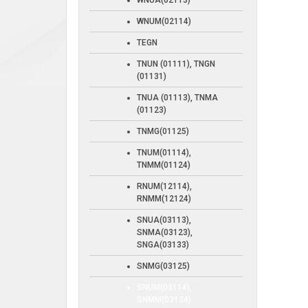
WNUA(02113)
WNUM(02114)
TEGN
TNUN (01111), TNGN
(01131)
TNUA (01113), TNMA
(01123)
TNMG(01125)
TNUM(01114),
TNMM(01124)
RNUM(12114),
RNMM(12124)
SNUA(03113),
SNMA(03123),
SNGA(03133)
SNMG(03125)
SNUM(03114),
SNMM(03124)