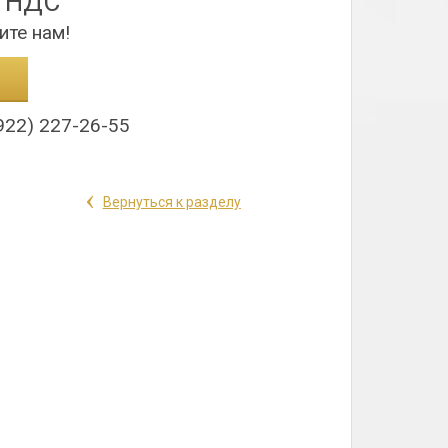
з НДС
ите нам!
922) 227-26-55
‹
Вернуться к разделу