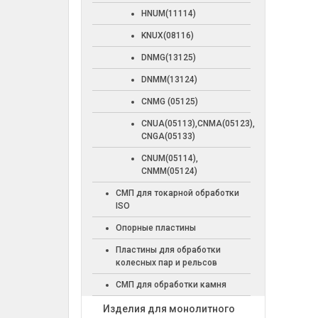
HNUM(11114)
KNUX(08116)
DNMG(13125)
DNMM(13124)
CNMG (05125)
CNUA(05113),CNMA(05123),
CNGA(05133)
CNUM(05114),
CNMM(05124)
СМП для токарной обработки
ISO
Опорные пластины
Пластины для обработки
колесных пар и рельсов
СМП для обработки камня
Изделия для монолитного