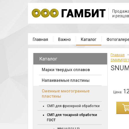
Продажа
и резцо
Главная
Важно
Каталог
Фотогалер
Главная
Каталог
SNMM(031
SNUM
Марки твердых сплавов
Напаиваемые пластины
12
Cменные многогранные
Цена:
пластины
ИНУ
СМП для фрезерной обработки
СМП для токарной обработки
ГОСТ