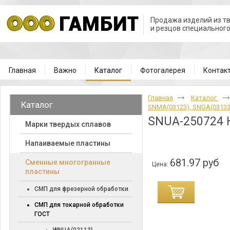
Продажа изделий из т
и резцов специальног
Главная
Важно
Каталог
Фотогалерея
Контак
Главная
Каталог
Каталог
SNMA(03123), SNGA(0313
SNUA-250724 
Марки твердых сплавов
Напаиваемые пластины
681.97 руб
Cменные многогранные
Цена:
пластины
СМП для фрезерной обработки
СМП для токарной обработки
ГОСТ