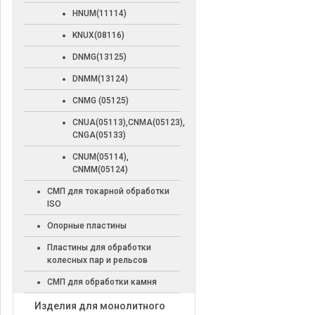
HNUM(11114)
KNUX(08116)
DNMG(13125)
DNMM(13124)
CNMG (05125)
CNUA(05113),CNMA(05123),
CNGA(05133)
CNUM(05114),
CNMM(05124)
СМП для токарной обработки
ISO
Опорные пластины
Пластины для обработки
колесных пар и рельсов
СМП для обработки камня
Изделия для монолитного