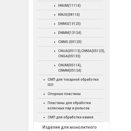
HNUM(11114)
KNUX(08116)
DNMG(13125)
DNMM(13124)
CNMG (05125)
CNUA(05113),CNMA(05123),
CNGA(05133)
CNUM(05114),
CNMM(05124)
СМП для токарной обработки
ISO
Опорные пластины
Пластины для обработки
колесных пар и рельсов
СМП для обработки камня
Изделия для монолитного