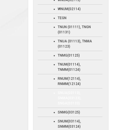
WNUA(02113)
WNUM(02114)
TEGN
TNUN (01111), TNGN
(01131)
TNUA (01113), TNMA
(01123)
TNMG(01125)
TNUM(01114),
TNMM(01124)
RNUM(12114),
RNMM(12124)
SNUA(03113),
SNMA(03123),
SNGA(03133)
SNMG(03125)
SNUM(03114),
SNMM(03124)