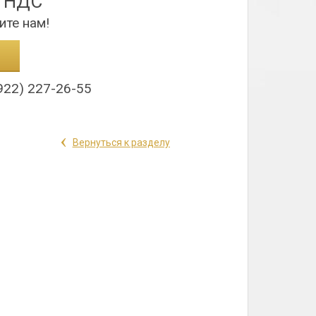
з НДС
ите нам!
922) 227-26-55
‹
Вернуться к разделу