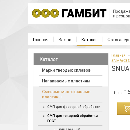
Продажа
и резцо
Главная
Важно
Каталог
Фотогалер
Главная
Каталог
SNMA(0312
SNUA
Марки твердых сплавов
Напаиваемые пластины
16
Cменные многогранные
Цена:
пластины
ИНУ
СМП для фрезерной обработки
СМП для токарной обработки
ГОСТ