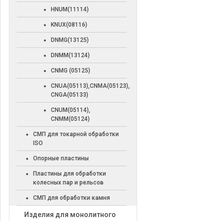
HNUM(11114)
KNUX(08116)
DNMG(13125)
DNMM(13124)
CNMG (05125)
CNUA(05113),CNMA(05123),
CNGA(05133)
CNUM(05114),
CNMM(05124)
СМП для токарной обработки
ISO
Опорные пластины
Пластины для обработки
колесных пар и рельсов
СМП для обработки камня
Изделия для монолитного