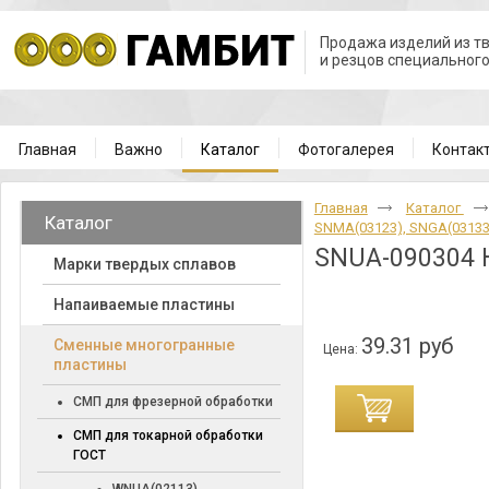
Продажа изделий из т
и резцов специальног
Главная
Важно
Каталог
Фотогалерея
Контак
Главная
Каталог
Каталог
SNMA(03123), SNGA(0313
SNUA-090304 
Марки твердых сплавов
Напаиваемые пластины
39.31 руб
Cменные многогранные
Цена:
пластины
СМП для фрезерной обработки
СМП для токарной обработки
ГОСТ