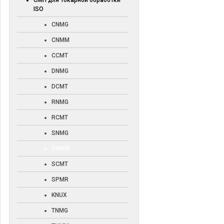
СМП для токарной обработки
ISO
CNMG
CNMM
CCMT
DNMG
DCMT
RNMG
RCMT
SNMG
SNMM
SCMT
SPMR
KNUX
TNMG