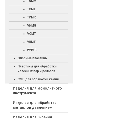
TNMM
TCMT
TPMR
VNMG
VCMT
VBMT
WNMG
Опорные пластины
Пластины для обработки
колесных пар и рельсов
СМП для обработки камня
Изделия для монолитного
инструмента
Изделия для обработки
металлов давлением
Изделия для бурения