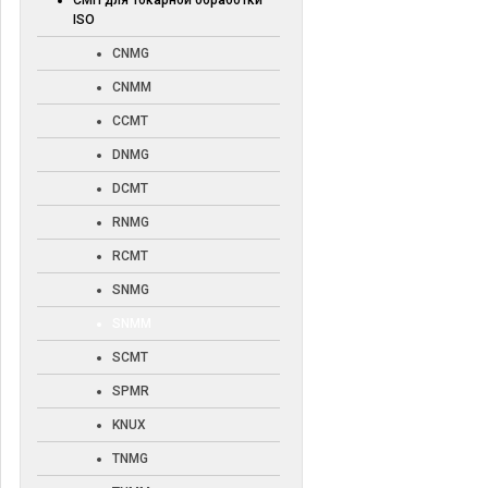
СМП для токарной обработки
ISO
CNMG
CNMM
CCMT
DNMG
DCMT
RNMG
RCMT
SNMG
SNMM
SCMT
SPMR
KNUX
TNMG