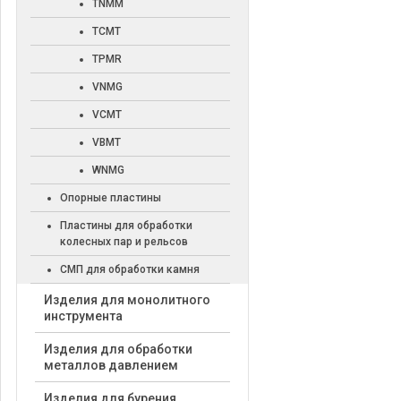
TNMM
TCMT
TPMR
VNMG
VCMT
VBMT
WNMG
Опорные пластины
Пластины для обработки
колесных пар и рельсов
СМП для обработки камня
Изделия для монолитного
инструмента
Изделия для обработки
металлов давлением
Изделия для бурения