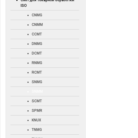
СМП для токарной обработки
ISO
CNMG
CNMM
CCMT
DNMG
DCMT
RNMG
RCMT
SNMG
SNMM
SCMT
SPMR
KNUX
TNMG