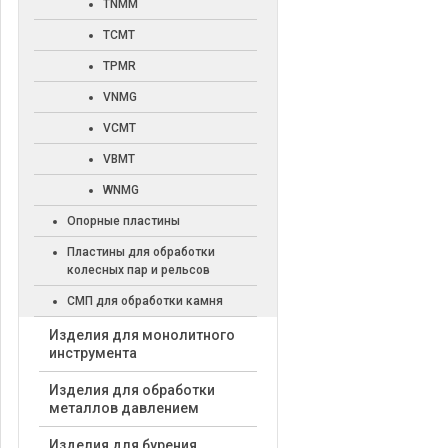
TNMM
TCMT
TPMR
VNMG
VCMT
VBMT
WNMG
Опорные пластины
Пластины для обработки
колесных пар и рельсов
СМП для обработки камня
Изделия для монолитного
инструмента
Изделия для обработки
металлов давлением
Изделия для бурения