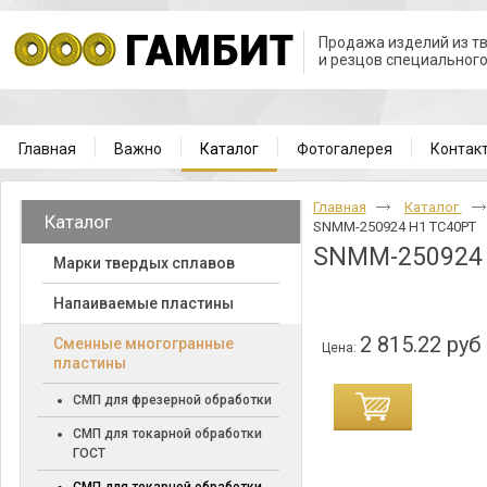
Продажа изделий из т
и резцов специальног
Главная
Важно
Каталог
Фотогалерея
Контак
Главная
Каталог
Каталог
SNMM-250924 H1 TC40PT
SNMM-250924
Марки твердых сплавов
Напаиваемые пластины
2 815.22 руб
Cменные многогранные
Цена:
пластины
СМП для фрезерной обработки
СМП для токарной обработки
ГОСТ