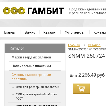
Продажа изделий из т
и резцов специальног
Главная
Важно
Каталог
Фотогалерея
Контак
Главная
Каталог
Каталог
SNMM-250724 H1 TC35PT-P
SNMM-250724 
Марки твердых сплавов
Напаиваемые пластины
2 266.49 руб
Cменные многогранные
Цена:
пластины
СМП для фрезерной обработки
СМП для токарной обработки
ГОСТ