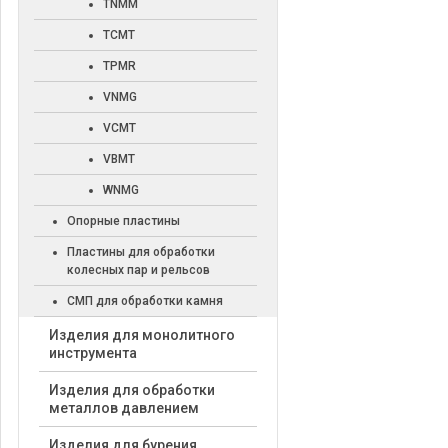
TNMM
TCMT
TPMR
VNMG
VCMT
VBMT
WNMG
Опорные пластины
Пластины для обработки
колесных пар и рельсов
СМП для обработки камня
Изделия для монолитного
инструмента
Изделия для обработки
металлов давлением
Изделия для бурения