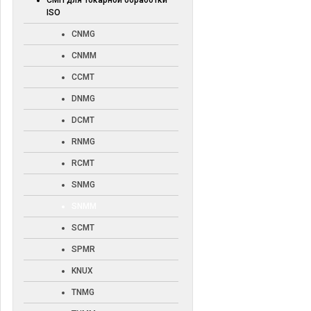
СМП для токарной обработки
ISO
CNMG
CNMM
CCMT
DNMG
DCMT
RNMG
RCMT
SNMG
SNMM
SCMT
SPMR
KNUX
TNMG