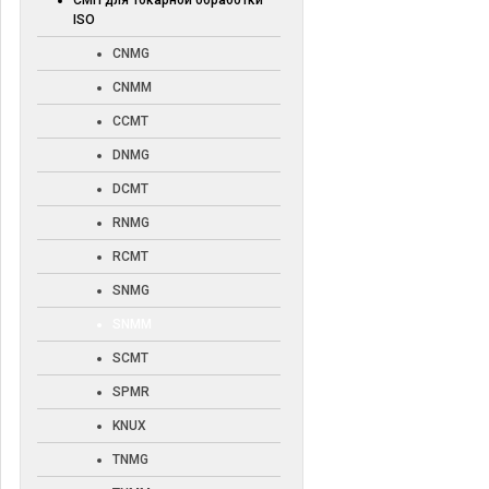
СМП для токарной обработки
ISO
CNMG
CNMM
CCMT
DNMG
DCMT
RNMG
RCMT
SNMG
SNMM
SCMT
SPMR
KNUX
TNMG