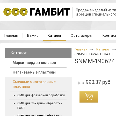
Продажа изделий из т
и резцов специальног
Главная
Важно
Каталог
Фотогалерея
Контак
Главная
Каталог
Каталог
SNMM-190624 R1 TC40PT
SNMM-190624 
Марки твердых сплавов
Напаиваемые пластины
990.37 руб
Cменные многогранные
Цена:
пластины
СМП для фрезерной обработки
СМП для токарной обработки
ГОСТ