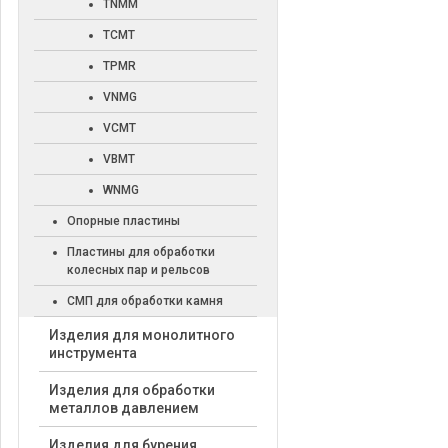
TNMM
TCMT
TPMR
VNMG
VCMT
VBMT
WNMG
Опорные пластины
Пластины для обработки
колесных пар и рельсов
СМП для обработки камня
Изделия для монолитного
инструмента
Изделия для обработки
металлов давлением
Изделия для бурения