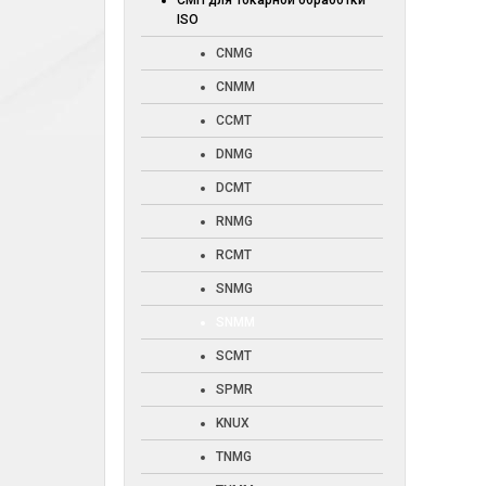
СМП для токарной обработки
ISO
CNMG
CNMM
CCMT
DNMG
DCMT
RNMG
RCMT
SNMG
SNMM
SCMT
SPMR
KNUX
TNMG