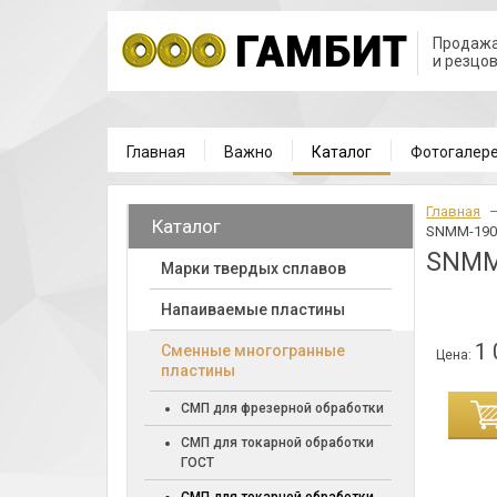
Продажа
и резцо
Главная
Важно
Каталог
Фотогалер
Главная
Каталог
SNMM-1906
SNMM
Марки твердых сплавов
Напаиваемые пластины
1 
Cменные многогранные
Цена:
пластины
ИНУ
СМП для фрезерной обработки
СМП для токарной обработки
ГОСТ