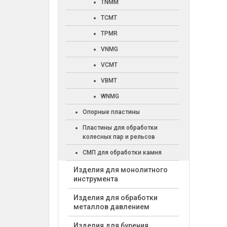
TNMM
TCMT
TPMR
VNMG
VCMT
VBMT
WNMG
Опорные пластины
Пластины для обработки
колесных пар и рельсов
СМП для обработки камня
Изделия для монолитного
инструмента
Изделия для обработки
металлов давлением
Изделия для бурения