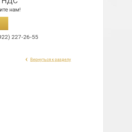
з НДС
ите нам!
922) 227-26-55
‹
Вернуться к разделу