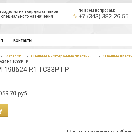
по всем вопросам:
 изделий из твердых сплавов
+7 (343) 382-26-55
в специального назначения
ВН
ея
Контакты
Каталог
Cменные многогранные пластины
Сменные пласти
24 R1 TC33PT-P
-190624 R1 TC33PT-P
059.70 руб