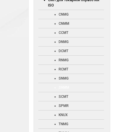
СМП для токарной обработки
ISO
CNMG
CNMM
CCMT
DNMG
DCMT
RNMG
RCMT
SNMG
SNMM
SCMT
SPMR
KNUX
TNMG