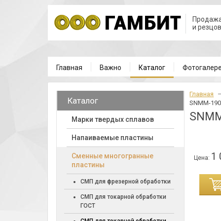
Продажа
и резцо
Главная
Важно
Каталог
Фотогалер
Главная
Каталог
SNMM-1906
SNMM
Марки твердых сплавов
Напаиваемые пластины
1 
Cменные многогранные
Цена:
пластины
ИНУ
СМП для фрезерной обработки
СМП для токарной обработки
ГОСТ