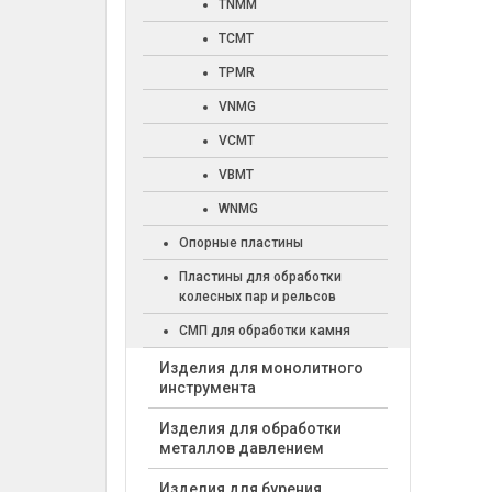
TNMM
TCMT
TPMR
VNMG
VCMT
VBMT
WNMG
Опорные пластины
Пластины для обработки
колесных пар и рельсов
СМП для обработки камня
Изделия для монолитного
инструмента
Изделия для обработки
металлов давлением
Изделия для бурения