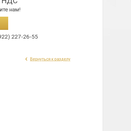
з НДС
ите нам!
922) 227-26-55
‹
Вернуться к разделу