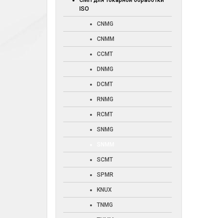
СМП для токарной обработки
ISO
CNMG
CNMM
CCMT
DNMG
DCMT
RNMG
RCMT
SNMG
SNMM
SCMT
SPMR
KNUX
TNMG