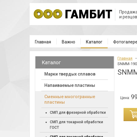
Продажа
и резцо
Главная
Важно
Каталог
Фотогалер
Главная
Каталог
SNMM-190
SNMM
Марки твердых сплавов
Напаиваемые пластины
99
Cменные многогранные
Цена:
пластины
ИНУ
СМП для фрезерной обработки
СМП для токарной обработки
ГОСТ