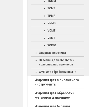
TNMM
TCMT
TPMR
VNMG
VCMT
VBMT
WNMG
Опорные пластины
Пластины для обработки
колесных пар и рельсов
СМП для обработки камня
Изделия для монолитного
инструмента
Изделия для обработки
металлов давлением
Изделия для бурения