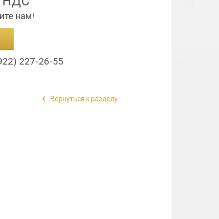
з НДС
ите нам!
922) 227-26-55
‹
Вернуться к разделу