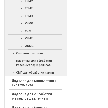
TNMM
TCMT
TPMR
VNMG
VCMT
VBMT
WNMG
Опорные пластины
Пластины для обработки
колесных пар и рельсов
СМП для обработки камня
Изделия для монолитного
инструмента
Изделия для обработки
металлов давлением
Изделия для бурения