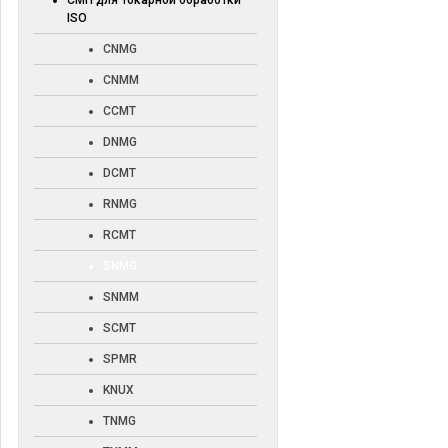
СМП для токарной обработки
ISO
CNMG
CNMM
CCMT
DNMG
DCMT
RNMG
RCMT
SNMG
SNMM
SCMT
SPMR
KNUX
TNMG