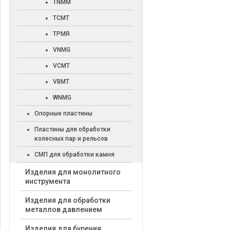
TNMM
TCMT
TPMR
VNMG
VCMT
VBMT
WNMG
Опорные пластины
Пластины для обработки
колесных пар и рельсов
СМП для обработки камня
Изделия для монолитного
инструмента
Изделия для обработки
металлов давлением
Изделия для бурения