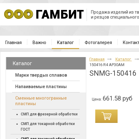
Продажа изделий из т
и резцов специальног
Главная
Важно
Каталог
Фотогалерея
Контак
Главная
Каталог
Каталог
150416 R4 AP30AM
SNMG-150416
Марки твердых сплавов
Напаиваемые пластины
661.58 руб
Cменные многогранные
Цена:
пластины
СМП для фрезерной обработки
СМП для токарной обработки
ГОСТ