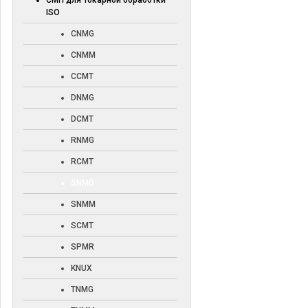
СМП для токарной обработки
ISO
CNMG
CNMM
CCMT
DNMG
DCMT
RNMG
RCMT
SNMG
SNMM
SCMT
SPMR
KNUX
TNMG