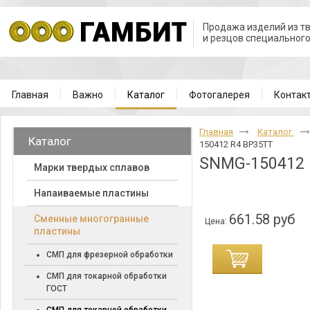
Продажа изделий из т
и резцов специальног
Главная
Важно
Каталог
Фотогалерея
Контак
Главная
Каталог
Каталог
150412 R4 BP35TT
SNMG-150412 
Марки твердых сплавов
Напаиваемые пластины
661.58 руб
Cменные многогранные
Цена:
пластины
СМП для фрезерной обработки
СМП для токарной обработки
ГОСТ