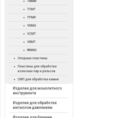
TNMM
TCMT
TPMR
VNMG
VCMT
VBMT
WNMG
Опорные пластины
Пластины для обработки
колесных пар и рельсов
СМП для обработки камня
Изделия для монолитного
инструмента
Изделия для обработки
металлов давлением
Изделия для бурения