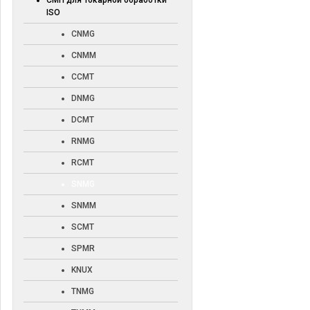
СМП для токарной обработки
ISO
CNMG
CNMM
CCMT
DNMG
DCMT
RNMG
RCMT
SNMG
SNMM
SCMT
SPMR
KNUX
TNMG