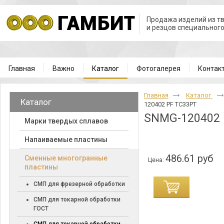
Продажа изделий из т
и резцов специальног
Главная
Важно
Каталог
Фотогалерея
Контак
Главная
Каталог
Каталог
120402 PF TC33PT
SNMG-120402 
Марки твердых сплавов
Напаиваемые пластины
486.61 руб
Cменные многогранные
Цена:
пластины
СМП для фрезерной обработки
СМП для токарной обработки
ГОСТ