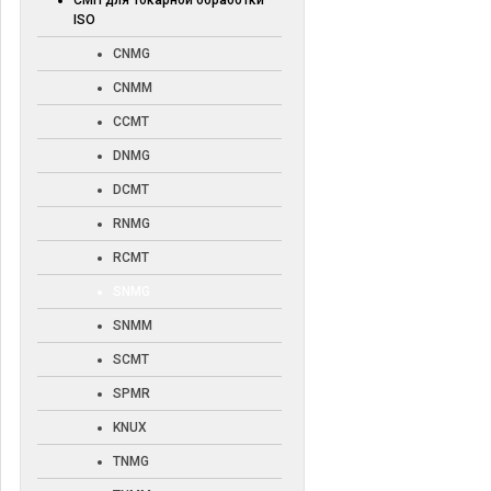
СМП для токарной обработки
ISO
CNMG
CNMM
CCMT
DNMG
DCMT
RNMG
RCMT
SNMG
SNMM
SCMT
SPMR
KNUX
TNMG