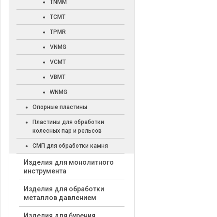
TNMM
TCMT
TPMR
VNMG
VCMT
VBMT
WNMG
Опорные пластины
Пластины для обработки
колесных пар и рельсов
СМП для обработки камня
Изделия для монолитного
инструмента
Изделия для обработки
металлов давлением
Изделия для бурения