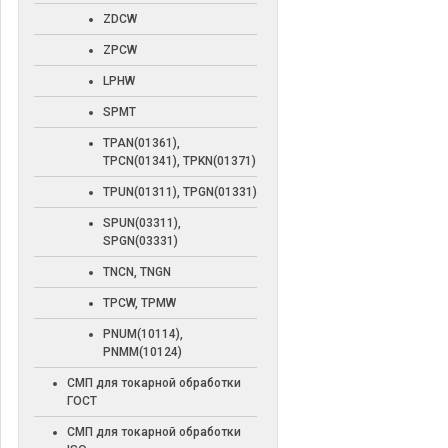
ZDCW
ZPCW
LPHW
SPMT
TPAN(01361),
TPCN(01341), TPKN(01371)
TPUN(01311), TPGN(01331)
SPUN(03311),
SPGN(03331)
TNCN, TNGN
TPCW, TPMW
PNUM(10114),
PNMM(10124)
СМП для токарной обработки
ГОСТ
СМП для токарной обработки