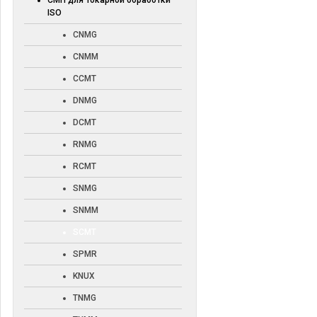
СМП для токарной обработки
ISO
CNMG
CNMM
CCMT
DNMG
DCMT
RNMG
RCMT
SNMG
SNMM
SCMT
SPMR
KNUX
TNMG