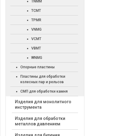
TNMM
TCMT
TPMR
VNMG
VCMT
VBMT
WNMG
Опорные пластины
Пластины для обработки
колесных пар и рельсов
СМП для обработки камня
Изделия для монолитного
инструмента
Изделия для обработки
металлов давлением
Изделия для бурения