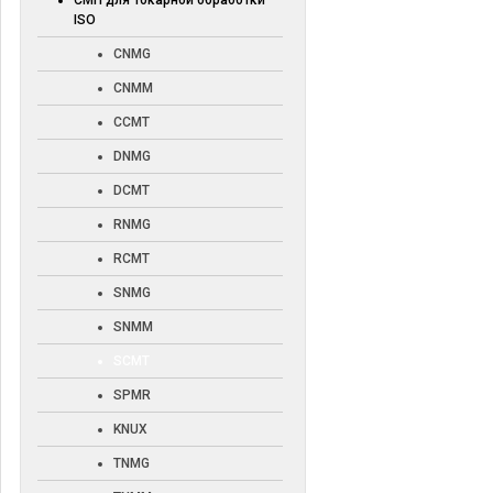
СМП для токарной обработки
ISO
CNMG
CNMM
CCMT
DNMG
DCMT
RNMG
RCMT
SNMG
SNMM
SCMT
SPMR
KNUX
TNMG