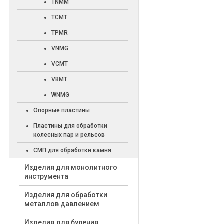
TNMM
TCMT
TPMR
VNMG
VCMT
VBMT
WNMG
Опорные пластины
Пластины для обработки
колесных пар и рельсов
СМП для обработки камня
Изделия для монолитного
инструмента
Изделия для обработки
металлов давлением
Изделия для бурения