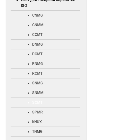
СМП для токарной обработки
ISO
CNMG
CNMM
CCMT
DNMG
DCMT
RNMG
RCMT
SNMG
SNMM
SCMT
SPMR
KNUX
TNMG