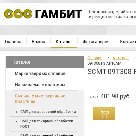
Продажа изделий из т
и резцов специальног
Главная
Важно
Каталог
Фотогалерея
Контак
Главная
Каталог
Каталог
09T308 F3 AP10AM
SCMT-09T308 
Марки твердых сплавов
Напаиваемые пластины
401.98 руб
Cменные многогранные
Цена:
пластины
СМП для фрезерной обработки
СМП для токарной обработки
ГОСТ