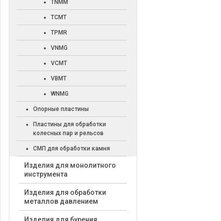
TNMM
TCMT
TPMR
VNMG
VCMT
VBMT
WNMG
Опорные пластины
Пластины для обработки
колесных пар и рельсов
СМП для обработки камня
Изделия для монолитного
инструмента
Изделия для обработки
металлов давлением
Изделия для бурения